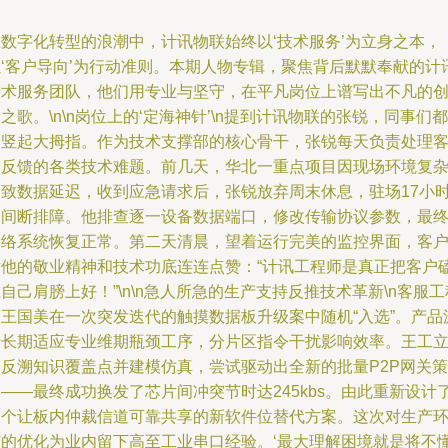
在数字化转型的浪潮中，计讯物联始终以‘技术服务’为立身之本，
以‘客户导向’为行动准则。本期人物专辑，聚焦背后默默奉献的计
技术服务团队，他们用专业与坚守，在平凡岗位上谱写出不凡的
之歌。\n\n岗位上的‘定海神针’\n提到计讯物联的张锐，同事们都
会竖起大拇指。作为技术支撑部的核心骨干，张锐每天负责处理
户反馈的各类技术难题。前几天，华北一重点项目因现场环境复
导致数据延迟，收到应急请求后，张锐放弃周末休息，驻场17小
不间断排障。他排查逐一设备数据端口，修改传输协议参数，最
网络系统恢复正常。第二天清晨，望着运行完美的监控界面，客
对他的敬业精神和技术功底连连点赞：“计讯工程师是真正把客户
自己肩膀上好！”\n\n急人所急的生产支持反推技术革新\n客服工
师王国美在一次突发迭代的触摸数据板升级案中随机“入选”。产品
于长期适应专业维期瓶颈工序，分片区指令干扰影响效率。王工
刻反溯知识覆盖点并建模仿真，尝试驱动出全新的批量P2P网关策
——最终成功换发了芯片间冲突节时达245kbs。由此重新设计
一个让板内仲裁信道可靠共享的新软件位替代方案。这次对生产
节的优化为业内留下高至工业串口经验。‘最大理解困境就是将不